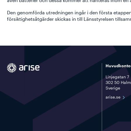
även batterier och dessa kommer att hanteras inom en a
Den genomförda utredningen ingår i den första etapp
försiktighetsåtgärder skickas in till Länsstyrelsen till
Huvudkonto
Linjegatan 7
302 50 Halm
Sverige
arise.se