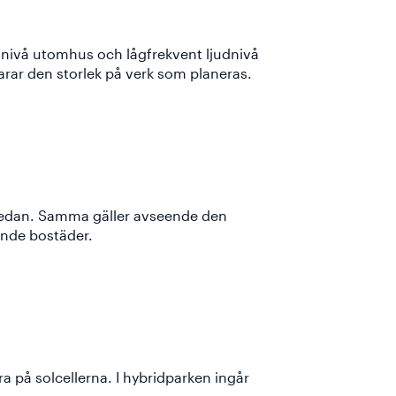
udnivå utomhus och lågfrekvent ljudnivå
rar den storlek på verk som planeras.
a nedan. Samma gäller avseende den
ande bostäder.
a på solcellerna. I hybridparken ingår