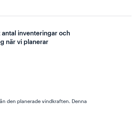
t antal inventeringar och
g när vi planerar
rån den planerade vindkraften. Denna