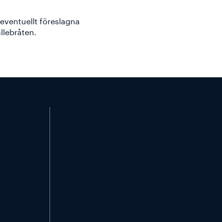
ventuellt föreslagna
llebråten.