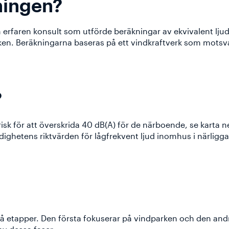
ningen?
n erfaren konsult som utförde beräkningar av ekvivalent lj
ken. Beräkningarna baseras på ett vindkraftverk som motsva
?
risk för att överskrida 40 dB(A) för de närboende, se kart
dighetens riktvärden för lågfrekvent ljud inomhus i närligg
 två etapper. Den första fokuserar på vindparken och den andr