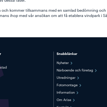
v dessa faser.
en och kommer tillsammans med en samlad bedömning och e
sammans ihop med vår ansökan om att få etablera vindpark i Sä
r
Snabblänkar
Nyheter
stad
Närboende och företag
Utredningar
Fotomontage
Information
Om Arise