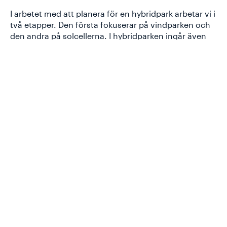
I arbetet med att planera för en hybridpark arbetar vi i
två etapper. Den första fokuserar på vindparken och
den andra på solcellerna. I hybridparken ingår även
batterier och dessa kommer att hanteras inom en av
dessa faser.
Den genomförda fladdermusinventeringen och en
bedömning av verksamhetens påverkan på
fladdermöss i Sällebråten ingår i den första etappen
som fokuserar på vindparken. Denna skickas därför in
till Länsstyrelsen ihop med vår ansökan om att få
etablera vindpark i Sällebråten.
Huvudkontor
Snabblänkar
Linjegatan 7
Nyheter
302 50 Halmstad
Närboende och företag
Sverige